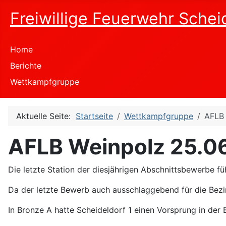
Freiwillige Feuerwehr Schei
Home
Berichte
Wettkampfgruppe
Aktuelle Seite:
Startseite
Wettkampfgruppe
AFLB 
AFLB Weinpolz 25.0
Die letzte Station der diesjährigen Abschnittsbewerbe 
Da der letzte Bewerb auch ausschlaggebend für die Bezi
In Bronze A hatte Scheideldorf 1 einen Vorsprung in der